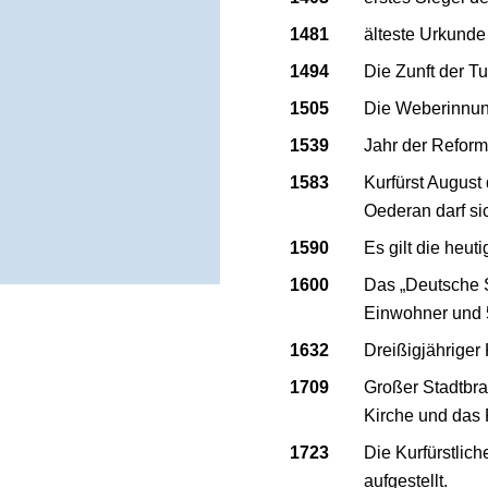
1481
älteste Urkunde
1494
Die Zunft der T
1505
Die Weberinnung
1539
Jahr der Reform
1583
Kurfürst August 
Oederan darf si
1590
Es gilt die heu
1600
Das „Deutsche S
Einwohner und 
1632
Dreißigjähriger
1709
Großer Stadtbr
Kirche und das
1723
Die Kurfürstlic
aufgestellt.