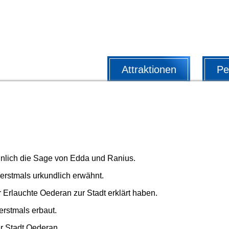
Attraktionen
Pe
inlich die Sage von Edda und Ranius.
rstmals urkundlich erwähnt.
r Erlauchte Oederan zur Stadt erklärt haben.
rstmals erbaut.
er Stadt Oederan