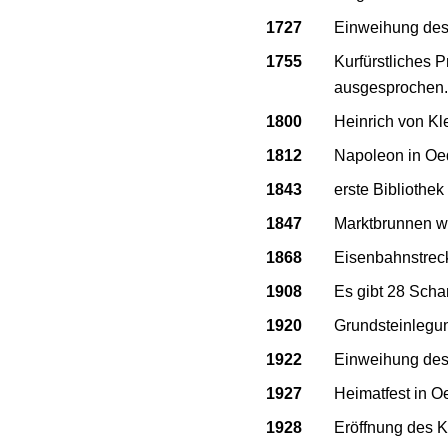
1727
Einweihung des
1755
Kurfürstliches P
ausgesprochen.
1800
Heinrich von Kl
1812
Napoleon in Oe
1843
erste Bibliothek
1847
Marktbrunnen wi
1868
Eisenbahnstreck
1908
Es gibt 28 Scha
1920
Grundsteinlegun
1922
Einweihung des
1927
Heimatfest in O
1928
Eröffnung des K