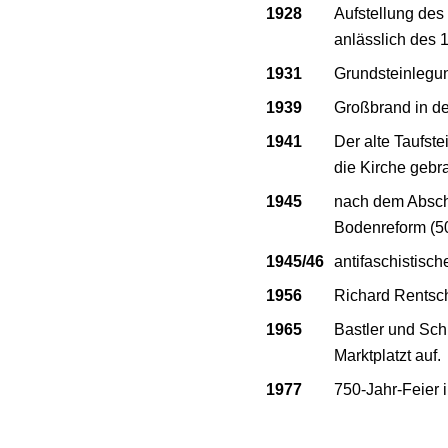
1928
Aufstellung des
anlässlich des
1931
Grundsteinlegun
1939
Großbrand in d
1941
Der alte Taufste
die Kirche gebra
1945
nach dem Abschl
Bodenreform (50
1945/46
antifaschistisc
1956
Richard Rentsch
1965
Bastler und Sch
Marktplatzt auf.
1977
750-Jahr-Feier 