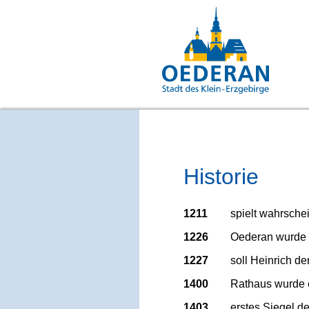
Historie
1211
spielt wahrsche
1226
Oederan wurde e
1227
soll Heinrich de
1400
Rathaus wurde e
1403
erstes Siegel d